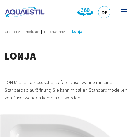
DE
HR
EN
SL
IT
Startseite
Produkte
Duschwannen
Lonja
LONJA
LONJA ist eine klassische, tiefere Duschwanne mit eine
Standardablauföffnung. Sie kann mit allen Standardmodellen
von Duschwänden kombiniert werden