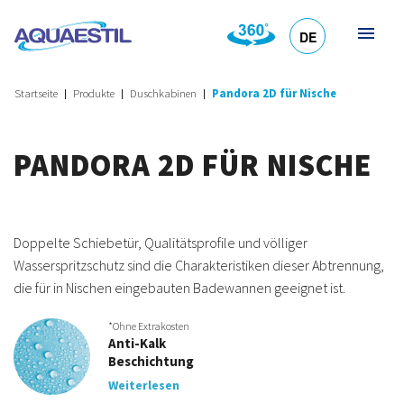
DE
HR
EN
SL
IT
Startseite
Produkte
Duschkabinen
Pandora 2D für Nische
PANDORA 2D FÜR NISCHE
Doppelte Schiebetür, Qualitätsprofile und völliger
Wasserspritzschutz sind die Charakteristiken dieser Abtrennung,
die für in Nischen eingebauten Badewannen geeignet ist.
*Ohne Extrakosten
Anti-Kalk
Beschichtung
Weiterlesen