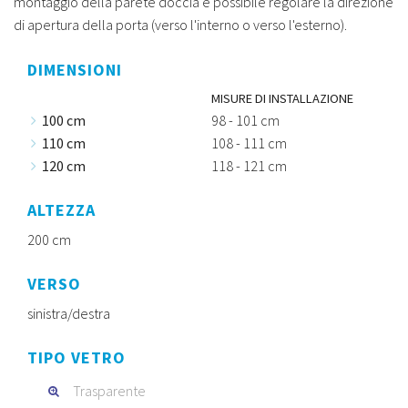
montaggio della parete doccia è possibile regolare la direzione
di apertura della porta (verso l'interno o verso l'esterno).
DIMENSIONI
MISURE DI INSTALLAZIONE
100 cm
98 - 101 cm
110 cm
108 - 111 cm
120 cm
118 - 121 cm
ALTEZZA
200 cm
VERSO
sinistra/destra
TIPO VETRO
Trasparente