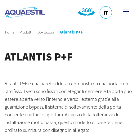
IT
HR
DE
EN
SL
Home
Prodotti
Box doccia
Atlantis P+F
ATLANTIS P+F
Atlantis P+F è una parete di lusso composta da una porta e un
lato fisso. I vetri sono fissati con eleganti cerniere e la porta può
essere aperta verso l'interno e verso l'esterno grazie alla
guarnizione bypass. Il sistema di sollevamento della porta
consente una facile apertura. A causa della tolleranza di
installazione molto bassa, questo modello di parete viene
ordinato su misura con disegno in allegato.