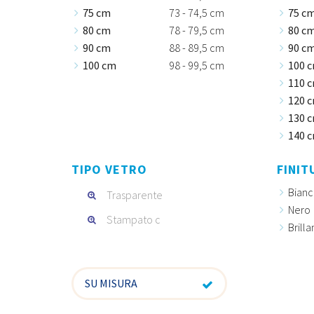
75 cm
73 - 74,5 cm
75 c
80 cm
78 - 79,5 cm
80 c
90 cm
88 - 89,5 cm
90 c
100 cm
98 - 99,5 cm
100 
110 
120 
130 
140 
TIPO VETRO
FINIT
Bianc
Trasparente
Nero
Stampato c
Brilla
SU MISURA