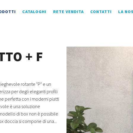
ODOTTI
CATALOGHI
RETE VENDITA
CONTATTI
LA NO
TTO + F
eghevole rotante "P" e un
erizza per degli eleganti profili
e perfetta con i moderni piatti
vole è una soluzione
modello di box non è possibile
x doccia si compone di una...