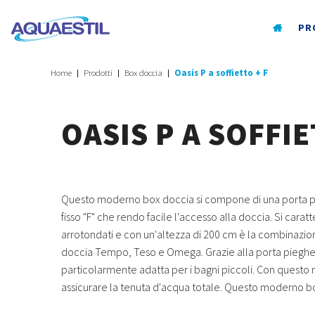
PR
Home
Prodotti
Box doccia
Oasis P a soffietto + F
OASIS P A SOFFIE
Questo moderno box doccia si compone di una porta pi
fisso "F" che rendo facile l'accesso alla doccia. Si caratt
arrotondati e con un'altezza di 200 cm è la combinazion
doccia Tempo, Teso e Omega. Grazie alla porta pieghe
particolarmente adatta per i bagni piccoli. Con questo 
assicurare la tenuta d'acqua totale. Questo moderno bo