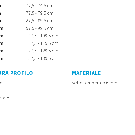
m
72,5 - 74,5 cm
m
77,5 - 79,5 cm
m
87,5 - 89,5 cm
cm
97,5 - 99,5 cm
cm
107,5 - 109,5 cm
cm
117,5 - 119,5 cm
cm
127,5 - 129,5 cm
cm
137,5 - 139,5 cm
URA PROFILO
MATERIALE
o
vetro temperato 6 mm
ntato