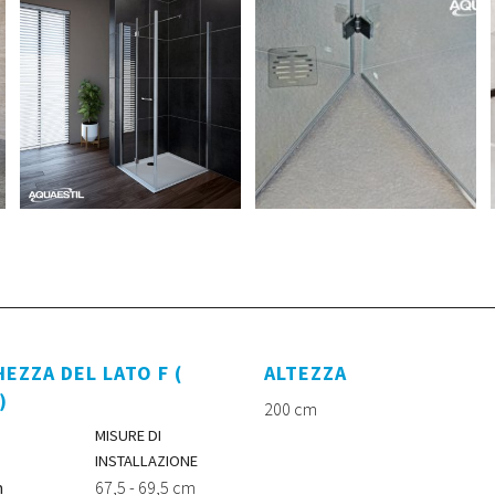
EZZA DEL LATO F (
ALTEZZA
)
200 cm
MISURE DI
INSTALLAZIONE
m
67,5 - 69,5 cm