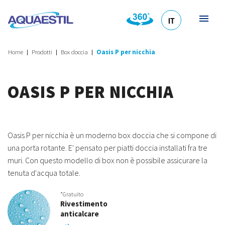
IT
HR
DE
EN
SL
Home
Prodotti
Box doccia
Oasis P per nicchia
OASIS P PER NICCHIA
Oasis P per nicchia è un moderno box doccia che si compone di
una porta rotante. E' pensato per piatti doccia installati fra tre
muri. Con questo modello di box non è possibile assicurare la
tenuta d'acqua totale.
*Gratuito
Rivestimento
anticalcare