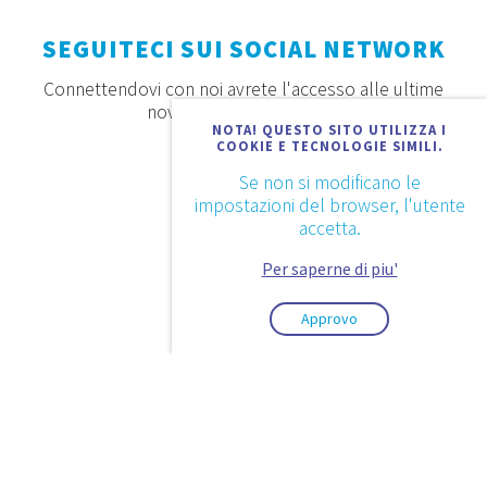
SEGUITECI SUI SOCIAL NETWORK
Connettendovi con noi avrete l'accesso alle ultime
novità, offerte e prodotti
NOTA! QUESTO SITO UTILIZZA I
COOKIE E TECNOLOGIE SIMILI.
Se non si modificano le
impostazioni del browser, l'utente
accetta.
Per saperne di piu'
Approvo
2026. © Aquaestil Plus d.o.o.
Informativa sulla privacy
Condizioni di utilizzo